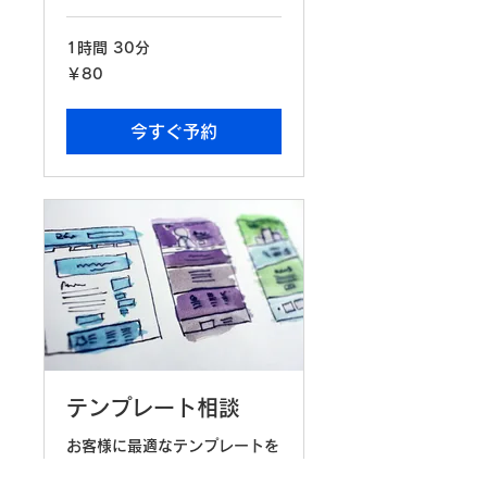
1時間 30分
80
￥80
円
今すぐ予約
テンプレート相談
お客様に最適なテンプレートを
提案